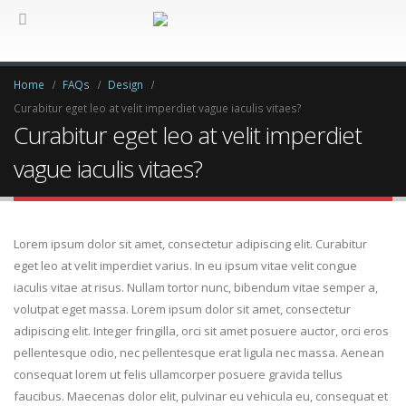
Home
FAQs
Design
Curabitur eget leo at velit imperdiet vague iaculis vitaes?
Curabitur eget leo at velit imperdiet
vague iaculis vitaes?
Lorem ipsum dolor sit amet, consectetur adipiscing elit. Curabitur
eget leo at velit imperdiet varius. In eu ipsum vitae velit congue
iaculis vitae at risus. Nullam tortor nunc, bibendum vitae semper a,
volutpat eget massa. Lorem ipsum dolor sit amet, consectetur
adipiscing elit. Integer fringilla, orci sit amet posuere auctor, orci eros
pellentesque odio, nec pellentesque erat ligula nec massa. Aenean
consequat lorem ut felis ullamcorper posuere gravida tellus
faucibus. Maecenas dolor elit, pulvinar eu vehicula eu, consequat et