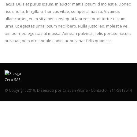
lacus. Duis et purus ipsum. In auctor mattis ipsum id molestie. Donec
risus nulla, fringilla a rhoncus vitae, semper a massa. Vivamus
ullamcorper, enim sit amet consequat laoreet, tortor tortor dictum
urna, ut egestas urna ipsum nec libero. Nulla justo leo, molestie vel
tempor nec, egestas at massa. Aenean pulvinar, felis porttitor iaculis
pulvinar, odio orci sodales odio, ac pulvinar felis quam sit.
© Copyright 2019. Diseñado por Cristian Viloria - Contacto.: 314-5913544