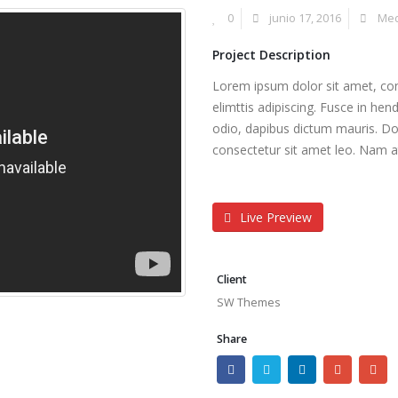
0
junio 17, 2016
Med
Project Description
Lorem ipsum dolor sit amet, con
elimttis adipiscing. Fusce in hen
odio, dapibus dictum mauris. Done
consectetur sit amet leo. Nam at
Live Preview
Client
SW Themes
Share