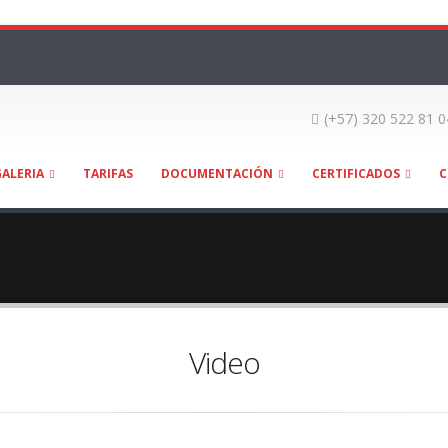
(+57) 320 522 81 0
GALERIA
TARIFAS
DOCUMENTACIÓN
CERTIFICADOS
C
Video