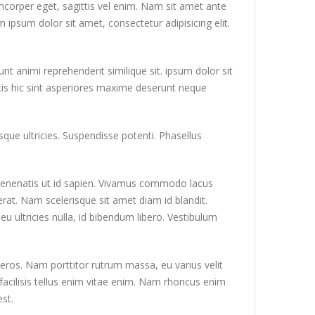
mcorper eget, sagittis vel enim. Nam sit amet ante
 ipsum dolor sit amet, consectetur adipisicing elit.
nt animi reprehenderit similique sit. ipsum dolor sit
tis hic sint asperiores maxime deserunt neque
ue ultricies. Suspendisse potenti. Phasellus
r venenatis ut id sapien. Vivamus commodo lacus
erat. Nam scelerisque sit amet diam id blandit.
eu ultricies nulla, id bibendum libero. Vestibulum
 eros. Nam porttitor rutrum massa, eu varius velit
nec facilisis tellus enim vitae enim. Nam rhoncus enim
st.