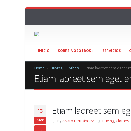
INICIO
SOBRE NOSOTROS
SERVICIOS
Home
Buying
,
Clothes
Etiam laoreet sem eget er
Etiam laoreet sem eget e
Etiam laoreet sem eg
13
Mar
By
Álvaro Hernández
Buying
,
Clothes