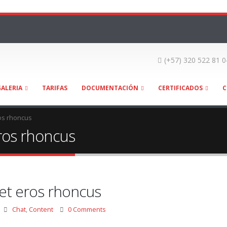
(+57) 320 522 81 0
GALERIA
TARIFAS
DOCUMENTACIÓN
CERTIFICADOS
C
os rhoncus
ros rhoncus
et eros rhoncus
Chat
,
Content
0 Comments