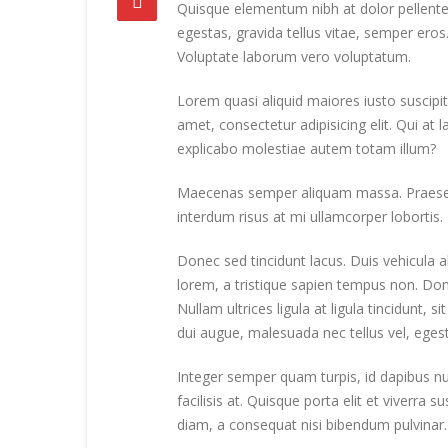
Quisque elementum nibh at dolor pellentes
egestas, gravida tellus vitae, semper eros
Voluptate laborum vero voluptatum.
Lorem quasi aliquid maiores iusto suscipit 
amet, consectetur adipisicing elit. Qui a
explicabo molestiae autem totam illum?
Maecenas semper aliquam massa. Praesent p
interdum risus at mi ullamcorper lobortis. I
Donec sed tincidunt lacus. Duis vehicula 
lorem, a tristique sapien tempus non. Done
Nullam ultrices ligula at ligula tincidunt,
dui augue, malesuada nec tellus vel, ege
Integer semper quam turpis, id dapibus nun
facilisis at. Quisque porta elit et viverra s
diam, a consequat nisi bibendum pulvinar. 