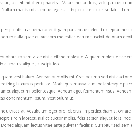
que, a eleifend libero pharetra. Mauris neque felis, volutpat nec ulla
. Nullam mattis mi at metus egestas, in porttitor lectus sodales. Lorem
perspiciatis a aspernatur et fuga repudiandae deleniti excepturi nesciu
t laborum nulla quae quibusdam molestias earum suscipit dolorum debi
haretra sem vitae nisi eleifend molestie. Aliquam molestie scelerisq
n et metus aliquet, suscipit leo.
aliquam vestibulum. Aenean at mollis mi. Cras ac urna sed nisi aucto
c fringilla cursus porttitor. Morbi quis massa id mi pellentesque plac
 sit amet aliquet mi pellentesque. Aenean eget fermentum risus. Aenean 
stas condimentum ipsum. Vestibulum ut.
c ultrices at. Vestibulum eget orci lobortis, imperdiet diam a, ornare
uscipit. Proin laoreet, nisl et auctor mollis, felis sapien aliquet felis, 
Donec aliquam lectus vitae ante pulvinar facilisis. Curabitur sed sem e