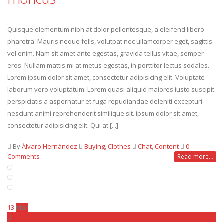
Quisque elementum nibh at dolor pellentesque, a eleifend libero
pharetra. Mauris neque felis, volutpat nec ullamcorper eget, sagittis
vel enim. Nam sit amet ante egestas, gravida tellus vitae, semper
eros. Nullam mattis mi at metus egestas, in porttitor lectus sodales.
Lorem ipsum dolor sit amet, consectetur adipisicing elit. Voluptate
laborum vero voluptatum. Lorem quasi aliquid maiores iusto suscipit
perspiciatis a aspernatur et fuga repudiandae deleniti excepturi
nesciunt animi reprehenderit similique sit. ipsum dolor sit amet,
consectetur adipisicing elit. Qui at [...]
By
Álvaro Hernández
Buying
,
Clothes
Chat
,
Content
0
Comments
Read more...
13
Mar