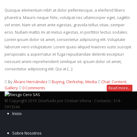
Quisque elementum nibh at dolor pellentesque, a eleifend libero
pharetra. Mauris neque felis, volutpat nec ullamcorper eget, sagittis
vel enim. Nam sit amet ante egestas, gravida tellus vitae, semper
eros. Nullam mattis mi at metus egestas, in porttitor lectus sodales.
Lorem ipsum dolor sit amet, consectetur adipisicing elit. Voluptate
laborum vero voluptatum. Lorem quasi aliquid maiores iusto suscipit
perspiciatis a aspernatur et fuga repudiandae deleniti excepturi
nesciunt animi reprehenderit similique sit. ipsum dolor sit amet,
consectetur adipisicing elit. Qui at [...]
By
Álvaro Hernández
Buying
,
Clerkship
,
Media
Chat
,
Content
,
Gallery
0 Comments
Read more...
© Copyright 2019. Diseñado por Cristian Viloria - Contacto.: 314-
5913544
Inicio
Sobre Nosotros