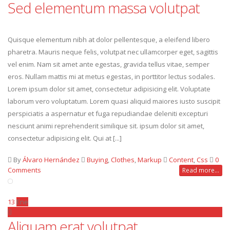
Sed elementum massa volutpat
Quisque elementum nibh at dolor pellentesque, a eleifend libero
pharetra. Mauris neque felis, volutpat nec ullamcorper eget, sagittis
vel enim. Nam sit amet ante egestas, gravida tellus vitae, semper
eros. Nullam mattis mi at metus egestas, in porttitor lectus sodales.
Lorem ipsum dolor sit amet, consectetur adipisicing elit. Voluptate
laborum vero voluptatum. Lorem quasi aliquid maiores iusto suscipit
perspiciatis a aspernatur et fuga repudiandae deleniti excepturi
nesciunt animi reprehenderit similique sit. ipsum dolor sit amet,
consectetur adipisicing elit. Qui at [...]
By
Álvaro Hernández
Buying
,
Clothes
,
Markup
Content
,
Css
0
Comments
Read more...
13
Ene
Aliquam erat volutpat