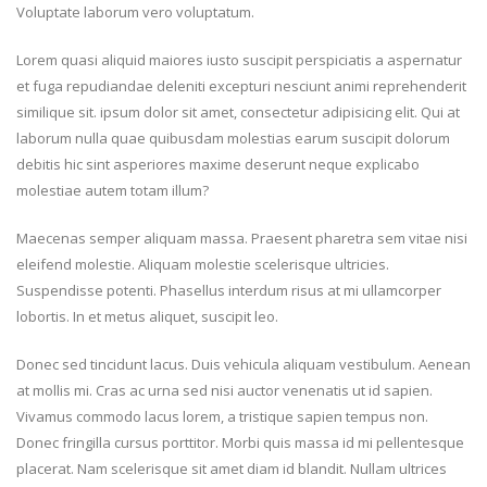
Voluptate laborum vero voluptatum.
Lorem quasi aliquid maiores iusto suscipit perspiciatis a aspernatur
et fuga repudiandae deleniti excepturi nesciunt animi reprehenderit
similique sit. ipsum dolor sit amet, consectetur adipisicing elit. Qui at
laborum nulla quae quibusdam molestias earum suscipit dolorum
debitis hic sint asperiores maxime deserunt neque explicabo
molestiae autem totam illum?
Maecenas semper aliquam massa. Praesent pharetra sem vitae nisi
eleifend molestie. Aliquam molestie scelerisque ultricies.
Suspendisse potenti. Phasellus interdum risus at mi ullamcorper
lobortis. In et metus aliquet, suscipit leo.
Donec sed tincidunt lacus. Duis vehicula aliquam vestibulum. Aenean
at mollis mi. Cras ac urna sed nisi auctor venenatis ut id sapien.
Vivamus commodo lacus lorem, a tristique sapien tempus non.
Donec fringilla cursus porttitor. Morbi quis massa id mi pellentesque
placerat. Nam scelerisque sit amet diam id blandit. Nullam ultrices