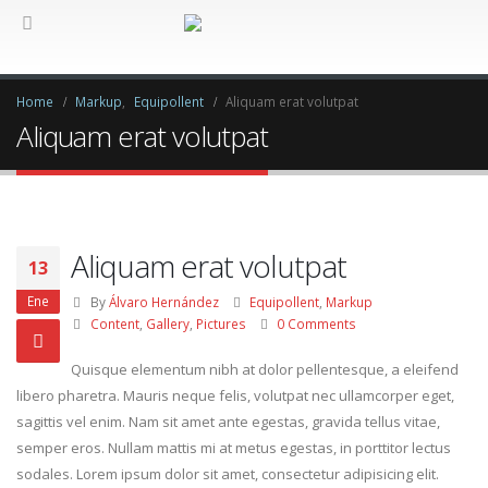
Home
Markup
,
Equipollent
Aliquam erat volutpat
Aliquam erat volutpat
Aliquam erat volutpat
13
Ene
By
Álvaro Hernández
Equipollent
,
Markup
Content
,
Gallery
,
Pictures
0 Comments
Quisque elementum nibh at dolor pellentesque, a eleifend
libero pharetra. Mauris neque felis, volutpat nec ullamcorper eget,
sagittis vel enim. Nam sit amet ante egestas, gravida tellus vitae,
semper eros. Nullam mattis mi at metus egestas, in porttitor lectus
sodales. Lorem ipsum dolor sit amet, consectetur adipisicing elit.