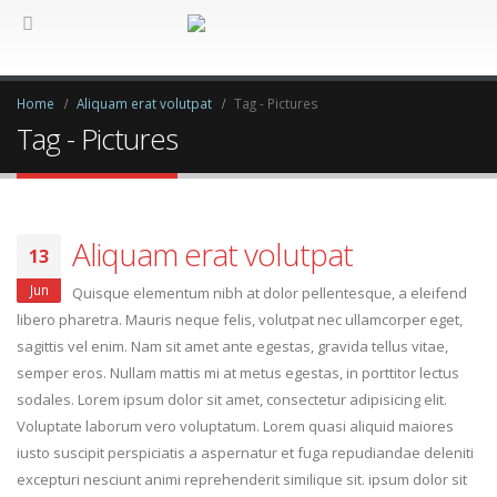
Home
Aliquam erat volutpat
Tag -
Pictures
Tag - Pictures
Aliquam erat volutpat
13
Jun
Quisque elementum nibh at dolor pellentesque, a eleifend
libero pharetra. Mauris neque felis, volutpat nec ullamcorper eget,
sagittis vel enim. Nam sit amet ante egestas, gravida tellus vitae,
semper eros. Nullam mattis mi at metus egestas, in porttitor lectus
sodales. Lorem ipsum dolor sit amet, consectetur adipisicing elit.
Voluptate laborum vero voluptatum. Lorem quasi aliquid maiores
iusto suscipit perspiciatis a aspernatur et fuga repudiandae deleniti
excepturi nesciunt animi reprehenderit similique sit. ipsum dolor sit