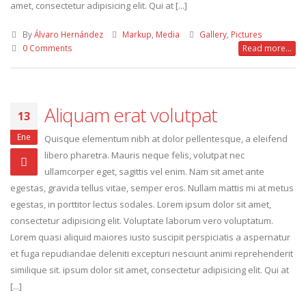
amet, consectetur adipisicing elit. Qui at [...]
By
Álvaro Hernández
Markup
,
Media
Gallery
,
Pictures
0 Comments
Read more...
Aliquam erat volutpat
13
Ene
Quisque elementum nibh at dolor pellentesque, a eleifend
libero pharetra. Mauris neque felis, volutpat nec
ullamcorper eget, sagittis vel enim. Nam sit amet ante
egestas, gravida tellus vitae, semper eros. Nullam mattis mi at metus
egestas, in porttitor lectus sodales. Lorem ipsum dolor sit amet,
consectetur adipisicing elit. Voluptate laborum vero voluptatum.
Lorem quasi aliquid maiores iusto suscipit perspiciatis a aspernatur
et fuga repudiandae deleniti excepturi nesciunt animi reprehenderit
similique sit. ipsum dolor sit amet, consectetur adipisicing elit. Qui at
[...]